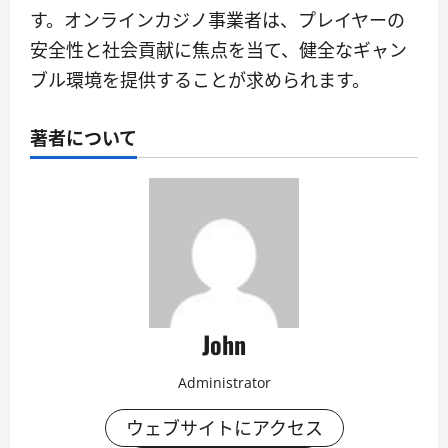
す。オンラインカジノ事業者は、プレイヤーの
安全性と社会貢献に焦点を当て、健全なギャン
ブル環境を提供することが求められます。
著者について
John
Administrator
ウェブサイトにアクセス