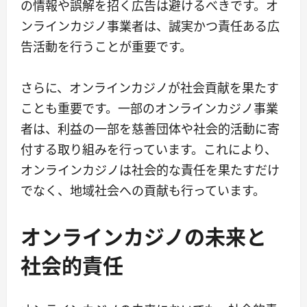
の情報や誤解を招く広告は避けるべきです。オ
ンラインカジノ事業者は、誠実かつ責任ある広
告活動を行うことが重要です。
さらに、オンラインカジノが社会貢献を果たす
ことも重要です。一部のオンラインカジノ事業
者は、利益の一部を慈善団体や社会的活動に寄
付する取り組みを行っています。これにより、
オンラインカジノは社会的な責任を果たすだけ
でなく、地域社会への貢献も行っています。
オンラインカジノの未来と
社会的責任