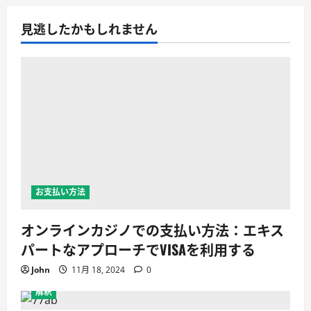
見逃したかもしれません
お支払い方法
オンラインカジノでの支払い方法：エキス
パートなアプローチでVISAを利用する
John
11月 18, 2024
0
解釈