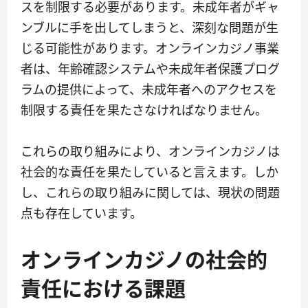
スを制限する必要があります。未成年者がギャ
ンブルに手を出してしまうと、深刻な問題が生
じる可能性があります。オンラインカジノ事業
者は、年齢確認システムや未成年者保護プログ
ラムの提供によって、未成年者へのアクセスを
制限する責任を果たさなければなりません。
これらの取り組みにより、オンラインカジノは
社会的な責任を果たしていると言えます。しか
し、これらの取り組みに関しては、現状の問題
点も存在しています。
オンラインカジノの社会的
責任における課題