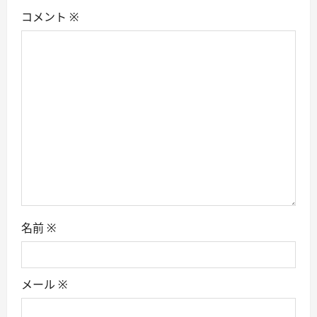
a
コメント
※
t
i
o
n
名前
※
メール
※