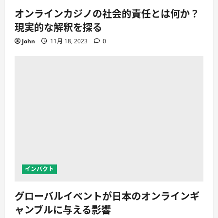
オンラインカジノの社会的責任とは何か？
現実的な解釈を探る
John
11月 18, 2023
0
インパクト
グローバルイベントが日本のオンラインギ
ャンブルに与える影響