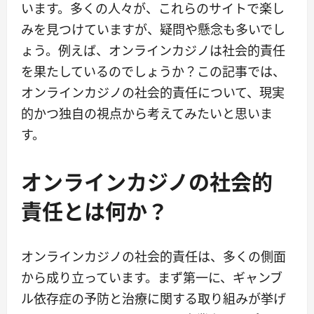
います。多くの人々が、これらのサイトで楽し
みを見つけていますが、疑問や懸念も多いでし
ょう。例えば、オンラインカジノは社会的責任
を果たしているのでしょうか？この記事では、
オンラインカジノの社会的責任について、現実
的かつ独自の視点から考えてみたいと思いま
す。
オンラインカジノの社会的
責任とは何か？
オンラインカジノの社会的責任は、多くの側面
から成り立っています。まず第一に、ギャンブ
ル依存症の予防と治療に関する取り組みが挙げ