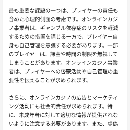
最も重要な課題の一つは、プレイヤーの責任も
含めた心理的側面の考慮です。オンラインカジ
ノ事業者は、ギャンブル依存症のリスクを軽減
するための措置を講じる一方で、プレイヤー自
身も自己管理を意識する必要があります。一部
のプレイヤーは、課金や時間の制限を無視して
しまうことがあります。オンラインカジノ事業
者は、プレイヤーへの啓蒙活動や自己管理の重
要性を伝えることが求められます。
さらに、オンラインカジノの広告とマーケティ
ング活動にも社会的責任が求められます。特
に、未成年者に対して適切な情報が提供されな
いように注意する必要があります。また、虚偽