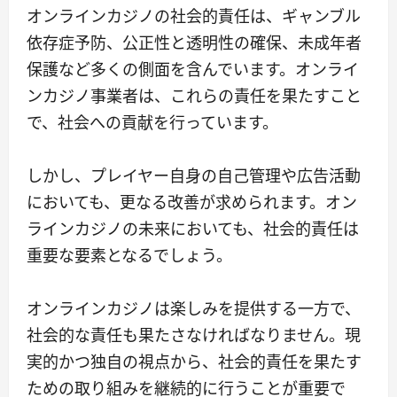
オンラインカジノの社会的責任は、ギャンブル
依存症予防、公正性と透明性の確保、未成年者
保護など多くの側面を含んでいます。オンライ
ンカジノ事業者は、これらの責任を果たすこと
で、社会への貢献を行っています。
しかし、プレイヤー自身の自己管理や広告活動
においても、更なる改善が求められます。オン
ラインカジノの未来においても、社会的責任は
重要な要素となるでしょう。
オンラインカジノは楽しみを提供する一方で、
社会的な責任も果たさなければなりません。現
実的かつ独自の視点から、社会的責任を果たす
ための取り組みを継続的に行うことが重要で