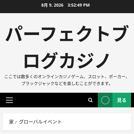
コ
8月 9, 2026
3:52:49 PM
ン
テ
パーフェクトブ
ン
ツ
に
ログカジノ
ス
キ
ッ
プ
ここでは数多くのオンラインカジノゲーム、スロット、ポーカー、
ブラックジャックなどを楽しむことができます。
見る
プ
ラ
イ
家
グローバルイベント
マ
リ