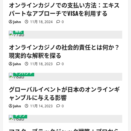
オ
オンラインカジノでの支払い方法：エキス
ン
ラ
パートなアプローチでVISAを利用する
イ
ン
ギ
John
11月 18, 2024
0
ャ
ン
解釈
ブ
ル
に
オンラインカジノの社会的責任とは何か？
与
え
現実的な解釈を探る
る
影
響
John
11月 18, 2023
0
に
つ
インパクト
い
て
詳
し
グローバルイベントが日本のオンラインギ
く
読
ャンブルに与える影響
む
John
11月 14, 2023
0
チップ