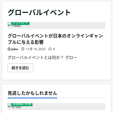
ー
グローバルイベント
メ
ニ
インパクト
ュ
ー
グローバルイベントが日本のオンラインギャン
ブルに与える影響
John
11月 14, 2023
0
グローバルイベントとは何か？ グロー
グ
続きを読む
ロ
ー
バ
ル
イ
ベ
見逃したかもしれません
ン
ト
が
日
お支払い方法
本
の