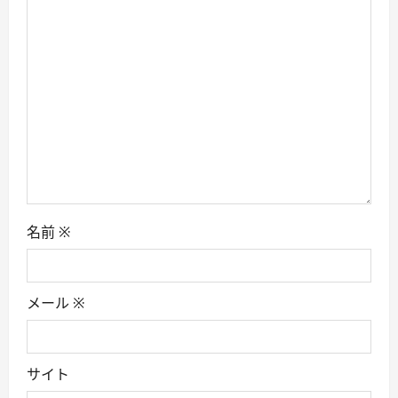
g
a
t
i
o
n
名前
※
メール
※
サイト