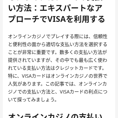
い方法：エキスパートなア
プローチでVISAを利用する
オンラインカジノでプレイする際には、信頼性
と便利性の面から適切な支払い方法を選択する
ことが非常に重要です。数多くの支払い方法が
提供されていますが、その中でも最も広く使わ
れている支払い方法はクレジットカードです。
特に、VISAカードはオンラインカジノの世界で
人気があります。この記事では、オンラインカ
ジノでの支払い方法と、VISAカードの利点につ
いて探ってみましょう。
オンラインカジノの支払い