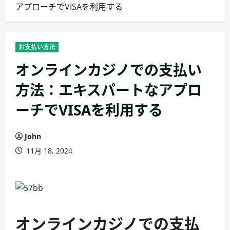
アプローチでVISAを利用する
ー
メ
ニ
お支払い方法
ュ
ー
オンラインカジノでの支払い
方法：エキスパートなアプロ
ーチでVISAを利用する
John
11月 18, 2024
オンラインカジノでの支払