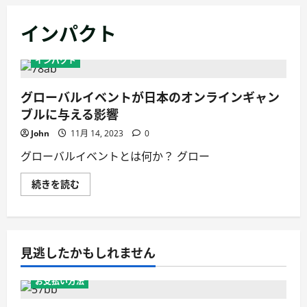
ー
インパクト
メ
ニ
インパクト
ュ
ー
グローバルイベントが日本のオンラインギャン
ブルに与える影響
John
11月 14, 2023
0
グローバルイベントとは何か？ グロー
グ
続きを読む
ロ
ー
バ
ル
イ
ベ
見逃したかもしれません
ン
ト
が
日
お支払い方法
本
の