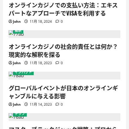
オ
オンラインカジノでの支払い方法：エキス
ン
ラ
パートなアプローチでVISAを利用する
イ
ン
ギ
John
11月 18, 2024
0
ャ
ン
解釈
ブ
ル
に
オンラインカジノの社会的責任とは何か？
与
え
現実的な解釈を探る
る
影
響
John
11月 18, 2023
0
に
つ
インパクト
い
て
詳
し
グローバルイベントが日本のオンラインギ
く
読
ャンブルに与える影響
む
John
11月 14, 2023
0
チップ