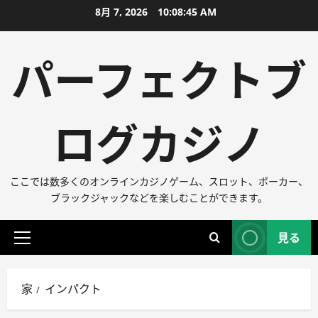
コ
8月 7, 2026
10:08:45 AM
ン
テ
パーフェクトブ
ン
ツ
に
ログカジノ
ス
キ
ッ
プ
ここでは数多くのオンラインカジノゲーム、スロット、ポーカー、
ブラックジャックなどを楽しむことができます。
見る
プ
ラ
イ
家
インパクト
マ
リ