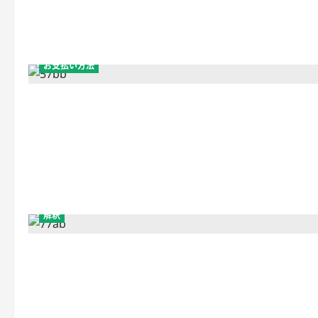
お支払い方法
解釈