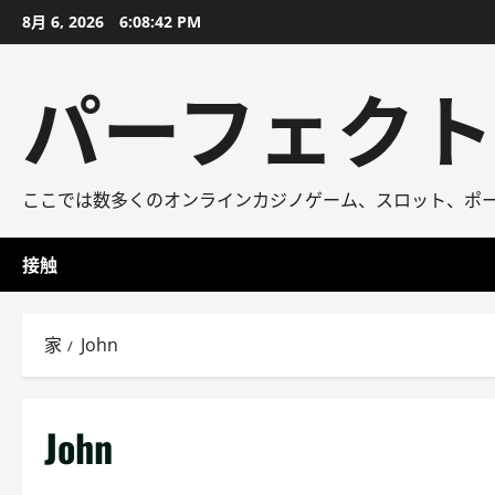
コ
8月 6, 2026
6:08:42 PM
ン
テ
パーフェク
ン
ツ
に
ス
ここでは数多くのオンラインカジノゲーム、スロット、ポ
キ
ッ
接触
プ
家
John
John