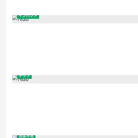
インパクト
チップ
出金方法