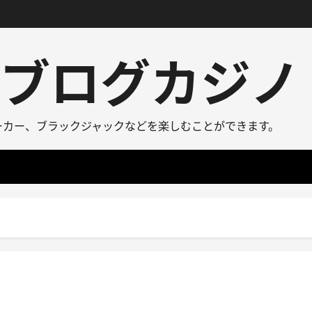
トブログカジノ
ーカー、ブラックジャックなどを楽しむことができます。